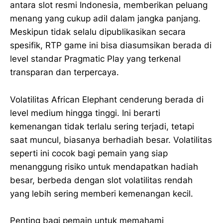
antara slot resmi Indonesia, memberikan peluang
menang yang cukup adil dalam jangka panjang.
Meskipun tidak selalu dipublikasikan secara
spesifik, RTP game ini bisa diasumsikan berada di
level standar Pragmatic Play yang terkenal
transparan dan terpercaya.
Volatilitas African Elephant cenderung berada di
level medium hingga tinggi. Ini berarti
kemenangan tidak terlalu sering terjadi, tetapi
saat muncul, biasanya berhadiah besar. Volatilitas
seperti ini cocok bagi pemain yang siap
menanggung risiko untuk mendapatkan hadiah
besar, berbeda dengan slot volatilitas rendah
yang lebih sering memberi kemenangan kecil.
Penting bagi pemain untuk memahami