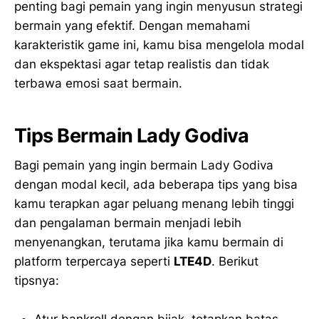
penting bagi pemain yang ingin menyusun strategi
bermain yang efektif. Dengan memahami
karakteristik game ini, kamu bisa mengelola modal
dan ekspektasi agar tetap realistis dan tidak
terbawa emosi saat bermain.
Tips Bermain Lady Godiva
Bagi pemain yang ingin bermain Lady Godiva
dengan modal kecil, ada beberapa tips yang bisa
kamu terapkan agar peluang menang lebih tinggi
dan pengalaman bermain menjadi lebih
menyenangkan, terutama jika kamu bermain di
platform terpercaya seperti
LTE4D
. Berikut
tipsnya: