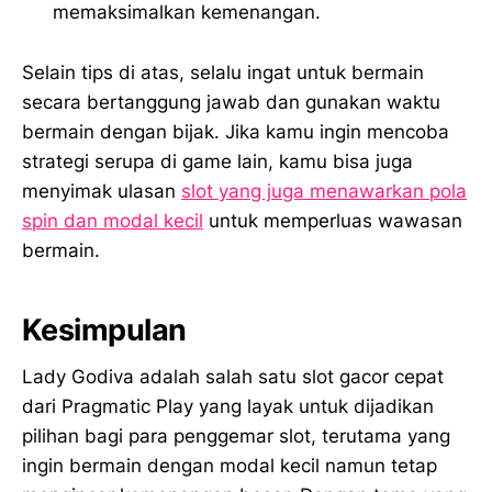
memaksimalkan kemenangan.
Selain tips di atas, selalu ingat untuk bermain
secara bertanggung jawab dan gunakan waktu
bermain dengan bijak. Jika kamu ingin mencoba
strategi serupa di game lain, kamu bisa juga
menyimak ulasan
slot yang juga menawarkan pola
spin dan modal kecil
untuk memperluas wawasan
bermain.
Kesimpulan
Lady Godiva adalah salah satu slot gacor cepat
dari Pragmatic Play yang layak untuk dijadikan
pilihan bagi para penggemar slot, terutama yang
ingin bermain dengan modal kecil namun tetap