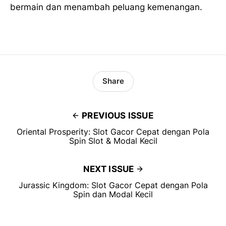
bermain dan menambah peluang kemenangan.
Share
PREVIOUS ISSUE
Oriental Prosperity: Slot Gacor Cepat dengan Pola
Spin Slot & Modal Kecil
NEXT ISSUE
Jurassic Kingdom: Slot Gacor Cepat dengan Pola
Spin dan Modal Kecil