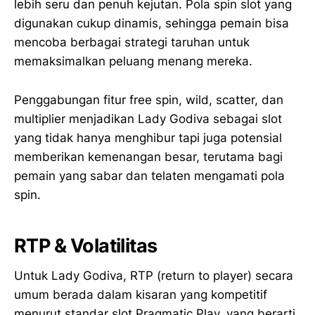
lebih seru dan penuh kejutan. Pola spin slot yang
digunakan cukup dinamis, sehingga pemain bisa
mencoba berbagai strategi taruhan untuk
memaksimalkan peluang menang mereka.
Penggabungan fitur free spin, wild, scatter, dan
multiplier menjadikan Lady Godiva sebagai slot
yang tidak hanya menghibur tapi juga potensial
memberikan kemenangan besar, terutama bagi
pemain yang sabar dan telaten mengamati pola
spin.
RTP & Volatilitas
Untuk Lady Godiva, RTP (return to player) secara
umum berada dalam kisaran yang kompetitif
menurut standar slot Pragmatic Play, yang berarti