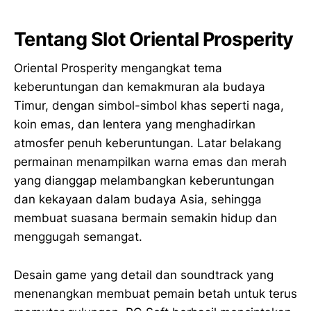
Tentang Slot Oriental Prosperity
Oriental Prosperity mengangkat tema
keberuntungan dan kemakmuran ala budaya
Timur, dengan simbol-simbol khas seperti naga,
koin emas, dan lentera yang menghadirkan
atmosfer penuh keberuntungan. Latar belakang
permainan menampilkan warna emas dan merah
yang dianggap melambangkan keberuntungan
dan kekayaan dalam budaya Asia, sehingga
membuat suasana bermain semakin hidup dan
menggugah semangat.
Desain game yang detail dan soundtrack yang
menenangkan membuat pemain betah untuk terus