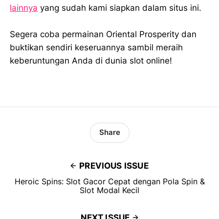
lainnya
yang sudah kami siapkan dalam situs ini.
Segera coba permainan Oriental Prosperity dan
buktikan sendiri keseruannya sambil meraih
keberuntungan Anda di dunia slot online!
Share
PREVIOUS ISSUE
Heroic Spins: Slot Gacor Cepat dengan Pola Spin &
Slot Modal Kecil
NEXT ISSUE