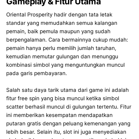
Gameplay & Fitur Utama
Oriental Prosperity hadir dengan tata letak
standar yang memudahkan semua kalangan
pemain, baik pemula maupun yang sudah
berpengalaman. Cara bermainnya cukup mudah:
pemain hanya perlu memilih jumlah taruhan,
kemudian memutar gulungan dan menunggu
kombinasi simbol yang menguntungkan muncul
pada garis pembayaran.
Salah satu daya tarik utama dari game ini adalah
fitur free spin yang bisa muncul ketika simbol
scatter berhasil muncul di gulungan tertentu. Fitur
ini memberikan kesempatan mendapatkan
putaran gratis dengan peluang kemenangan yang
lebih besar. Selain itu, slot ini juga menyediakan