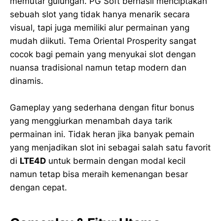
memutar gulungan. PG Soft berhasil menciptakan
sebuah slot yang tidak hanya menarik secara
visual, tapi juga memiliki alur permainan yang
mudah diikuti. Tema Oriental Prosperity sangat
cocok bagi pemain yang menyukai slot dengan
nuansa tradisional namun tetap modern dan
dinamis.
Gameplay yang sederhana dengan fitur bonus
yang menggiurkan menambah daya tarik
permainan ini. Tidak heran jika banyak pemain
yang menjadikan slot ini sebagai salah satu favorit
di
LTE4D
untuk bermain dengan modal kecil
namun tetap bisa meraih kemenangan besar
dengan cepat.