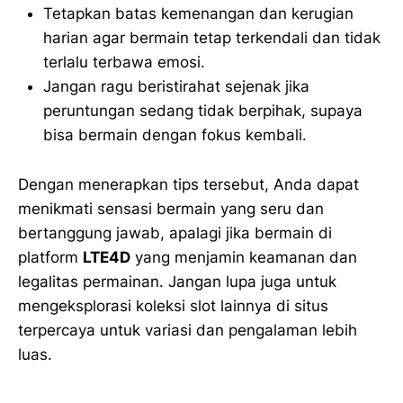
Tetapkan batas kemenangan dan kerugian
harian agar bermain tetap terkendali dan tidak
terlalu terbawa emosi.
Jangan ragu beristirahat sejenak jika
peruntungan sedang tidak berpihak, supaya
bisa bermain dengan fokus kembali.
Dengan menerapkan tips tersebut, Anda dapat
menikmati sensasi bermain yang seru dan
bertanggung jawab, apalagi jika bermain di
platform
LTE4D
yang menjamin keamanan dan
legalitas permainan. Jangan lupa juga untuk
mengeksplorasi koleksi slot lainnya di situs
terpercaya untuk variasi dan pengalaman lebih
luas.