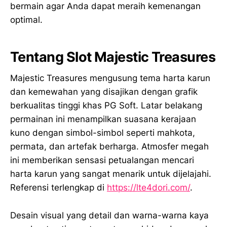
bermain agar Anda dapat meraih kemenangan
optimal.
Tentang Slot Majestic Treasures
Majestic Treasures mengusung tema harta karun
dan kemewahan yang disajikan dengan grafik
berkualitas tinggi khas PG Soft. Latar belakang
permainan ini menampilkan suasana kerajaan
kuno dengan simbol-simbol seperti mahkota,
permata, dan artefak berharga. Atmosfer megah
ini memberikan sensasi petualangan mencari
harta karun yang sangat menarik untuk dijelajahi.
Referensi terlengkap di
https://lte4dori.com/
.
Desain visual yang detail dan warna-warna kaya