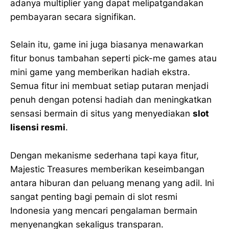
adanya multiplier yang dapat melipatgandakan
pembayaran secara signifikan.
Selain itu, game ini juga biasanya menawarkan
fitur bonus tambahan seperti pick-me games atau
mini game yang memberikan hadiah ekstra.
Semua fitur ini membuat setiap putaran menjadi
penuh dengan potensi hadiah dan meningkatkan
sensasi bermain di situs yang menyediakan
slot
lisensi resmi
.
Dengan mekanisme sederhana tapi kaya fitur,
Majestic Treasures memberikan keseimbangan
antara hiburan dan peluang menang yang adil. Ini
sangat penting bagi pemain di slot resmi
Indonesia yang mencari pengalaman bermain
menyenangkan sekaligus transparan.