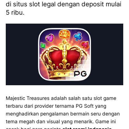
di situs slot legal dengan deposit mulai
5 ribu.
Majestic Treasures adalah salah satu slot game
terbaru dari provider ternama PG Soft yang
menghadirkan pengalaman bermain seru dengan
tema megah dan visual yang menarik. Game ini