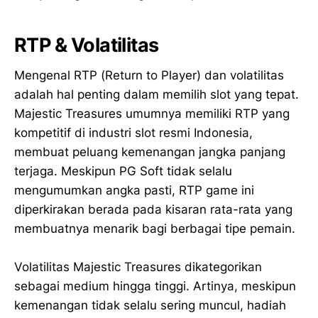
RTP & Volatilitas
Mengenal RTP (Return to Player) dan volatilitas
adalah hal penting dalam memilih slot yang tepat.
Majestic Treasures umumnya memiliki RTP yang
kompetitif di industri slot resmi Indonesia,
membuat peluang kemenangan jangka panjang
terjaga. Meskipun PG Soft tidak selalu
mengumumkan angka pasti, RTP game ini
diperkirakan berada pada kisaran rata-rata yang
membuatnya menarik bagi berbagai tipe pemain.
Volatilitas Majestic Treasures dikategorikan
sebagai medium hingga tinggi. Artinya, meskipun
kemenangan tidak selalu sering muncul, hadiah