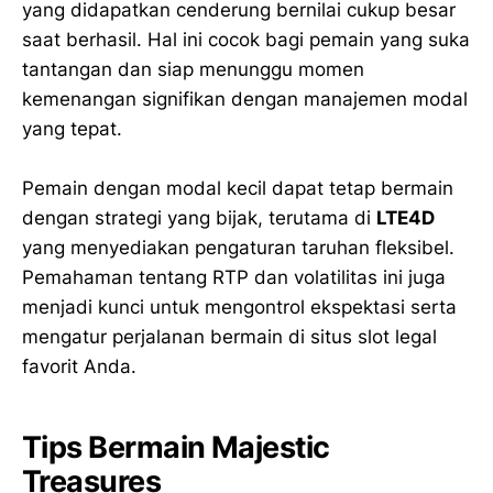
yang didapatkan cenderung bernilai cukup besar
saat berhasil. Hal ini cocok bagi pemain yang suka
tantangan dan siap menunggu momen
kemenangan signifikan dengan manajemen modal
yang tepat.
Pemain dengan modal kecil dapat tetap bermain
dengan strategi yang bijak, terutama di
LTE4D
yang menyediakan pengaturan taruhan fleksibel.
Pemahaman tentang RTP dan volatilitas ini juga
menjadi kunci untuk mengontrol ekspektasi serta
mengatur perjalanan bermain di situs slot legal
favorit Anda.
Tips Bermain Majestic
Treasures