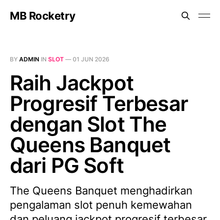
MB Rocketry
BY
ADMIN
IN
SLOT
—
01 JUN 2026
Raih Jackpot
Progresif Terbesar
dengan Slot The
Queens Banquet
dari PG Soft
The Queens Banquet menghadirkan
pengalaman slot penuh kemewahan
dan peluang jackpot progresif terbesar.