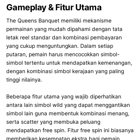
Gameplay & Fitur Utama
The Queens Banquet memiliki mekanisme
permainan yang mudah dipahami dengan tata
letak reel standar dan kombinasi pembayaran
yang cukup menguntungkan. Dalam setiap
putaran, pemain harus mencocokkan simbol-
simbol tertentu untuk mendapatkan kemenangan,
dengan kombinasi simbol kerajaan yang paling
tinggi nilainya.
Beberapa fitur utama yang wajib diperhatikan
antara lain simbol wild yang dapat menggantikan
simbol lain guna membentuk kombinasi menang,
serta scatter yang membuka peluang
mendapatkan free spin. Fitur free spin ini biasanya
memberikan kesempatan ekstra bagi pemain