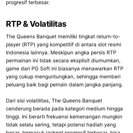
progresif terbesar.
RTP & Volatilitas
The Queens Banquet memiliki tingkat return-to-
player (RTP) yang kompetitif di antara slot resmi
Indonesia lainnya. Meskipun angka persis RTP
permainan ini tidak secara eksplisit diumumkan,
game dari PG Soft ini biasanya menawarkan RTP
yang cukup menguntungkan, sehingga memberi
peluang baik bagi pemain dalam jangka panjang.
Dari sisi volatilitas, The Queens Banquet
cenderung berada pada kategori medium hingga
tinggi. Ini berarti frekuensi kemenangan mungkin
tidak selalu sering, tetapi potensi hadiah yang
besar, termasuk jackpot progresif terbesar, bisa