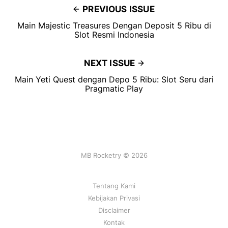
PREVIOUS ISSUE
Main Majestic Treasures Dengan Deposit 5 Ribu di
Slot Resmi Indonesia
NEXT ISSUE
Main Yeti Quest dengan Depo 5 Ribu: Slot Seru dari
Pragmatic Play
MB Rocketry © 2026
Tentang Kami
Kebijakan Privasi
Disclaimer
Kontak