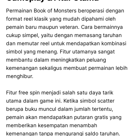
Permainan Book of Monsters beroperasi dengan
format reel klasik yang mudah dipahami oleh
pemain baru maupun veteran. Cara bermainnya
cukup simpel, yaitu dengan memasang taruhan
dan memutar reel untuk mendapatkan kombinasi
simbol yang menang. Fitur utamanya sangat
membantu dalam meningkatkan peluang
kemenangan sekaligus membuat permainan lebih
menghibur.
Fitur free spin menjadi salah satu daya tarik
utama dalam game ini. Ketika simbol scatter
berupa buku muncul dalam jumlah tertentu,
pemain akan mendapatkan putaran gratis yang
memberikan kesempatan menambah
kemenangan tanpa mengurangi saldo taruhan.