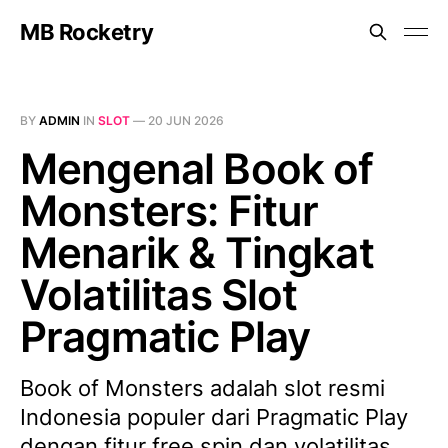
MB Rocketry
BY
ADMIN
IN
SLOT
—
20 JUN 2026
Mengenal Book of
Monsters: Fitur
Menarik & Tingkat
Volatilitas Slot
Pragmatic Play
Book of Monsters adalah slot resmi
Indonesia populer dari Pragmatic Play
dengan fitur free spin dan volatilitas