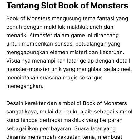
Tentang Slot Book of Monsters
Book of Monsters mengusung tema fantasi yang
penuh dengan makhluk-makhluk aneh dan
menarik. Atmosfer dalam game ini dirancang
untuk memberikan sensasi petualangan yang
menggabungkan elemen misteri dan keseruan.
Visualnya menampilkan latar gelap dengan detail
monster-monster unik yang menghiasi setiap reel,
menciptakan suasana magis sekaligus
menegangkan.
Desain karakter dan simbol di Book of Monsters
sangat kaya, mulai dari buku ajaib sebagai simbol
kunci hingga berbagai makhluk yang berperan
sebagai ikon pembayaran. Suara latar yang
dinamis menambah kekuatan tema, membuat