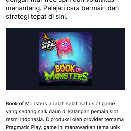
menantang. Pelajari cara bermain dan
strategi tepat di sini.
Book of Monsters adalah salah satu slot game
yang sedang naik daun di kalangan pemain slot
resmi Indonesia. Diproduksi oleh provider ternama
Pragmatic Play, game ini menawarkan tema unik