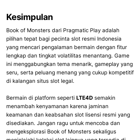
Kesimpulan
Book of Monsters dari Pragmatic Play adalah
pilihan tepat bagi pecinta slot resmi Indonesia
yang mencari pengalaman bermain dengan fitur
lengkap dan tingkat volatilitas menantang. Game
ini menggabungkan tema menarik, gameplay yang
seru, serta peluang menang yang cukup kompetitif
di kalangan situs slot legal.
Bermain di platform seperti
LTE4D
semakin
menambah kenyamanan karena jaminan
keamanan dan keabsahan slot lisensi resmi yang
disediakan. Jangan ragu untuk mencoba dan
mengeksplorasi Book of Monsters sekaligus
menjelajahi koleksi slot lainnya yang tersedia di