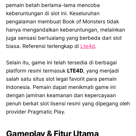
pemain betah berlama-lama mencoba
keberuntungan di slot ini. Keseluruhan
pengalaman membuat Book of Monsters tidak
hanya mengandalkan keberuntungan, melainkan
juga sensasi bertualang yang berbeda dari slot
biasa. Referensi terlengkap di
Lte4d
.
Selain itu, game ini telah tersedia di berbagai
platform resmi termasuk
LTE4D
, yang menjadi
salah satu situs slot legal favorit para pemain
Indonesia. Pemain dapat menikmati game ini
dengan jaminan keamanan dan kepercayaan
penuh berkat slot lisensi resmi yang dipegang oleh
provider Pragmatic Play.
Gameplay & Fitur Utama