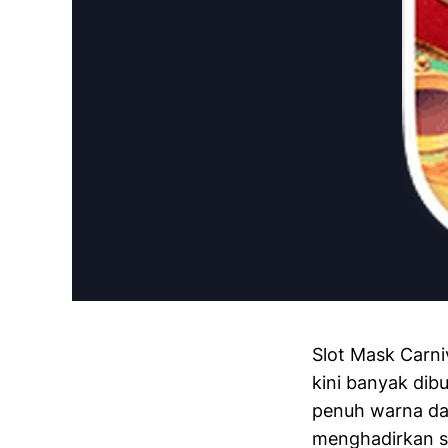
Slot Mask Carni
kini banyak dib
penuh warna da
menghadirkan s