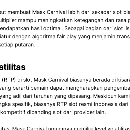
sebut membuat Mask Carnival lebih dari sekadar slot b
multiplier mampu meningkatkan ketegangan dan rasa 
ndapatkan hasil optimal. Sebagai bagian dari slot lis
 diatur dengan algoritma fair play yang menjamin tran
setiap putaran.
tilitas
 (RTP) di slot Mask Carnival biasanya berada di kisar
 yang berarti pemain dapat mengharapkan pengemba
yang adil dari taruhan yang dipasang. Meskipun kami
ka spesifik, biasanya RTP slot resmi Indonesia dari
ompetitif dibanding slot dari provider lain.
litas, Mask Carnival umumnya memiliki level volatilit