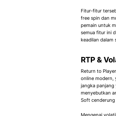
Fitur-fitur ter
free spin dan 
pemain untuk me
semua fitur ini
keadilan dalam 
RTP & Vola
Return to Player
online modern,
jangka panjang 
menyebutkan ang
Soft cenderung k
Mengenai volati