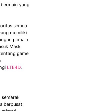
 bermain yang
ioritas semua
yang memiliki
alangan pemain
masuk Mask
p tentang game
a
ungi
LTE4D
.
g semarak
ma berpusat