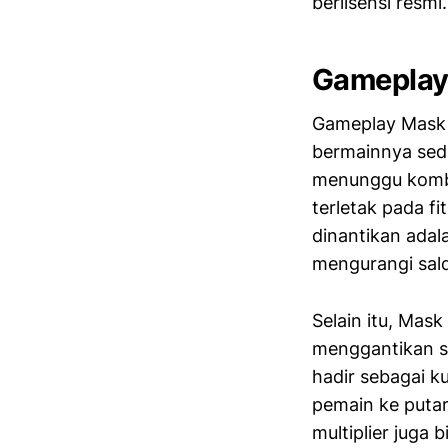
berlisensi resmi.
Gameplay 
Gameplay Mask C
bermainnya sed
menunggu kombi
terletak pada fi
dinantikan ada
mengurangi sal
Selain itu, Mas
menggantikan si
hadir sebagai k
pemain ke puta
multiplier juga