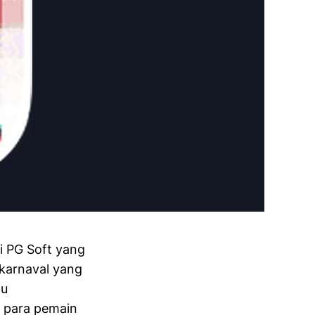
i PG Soft yang
 karnaval yang
pu
 para pemain