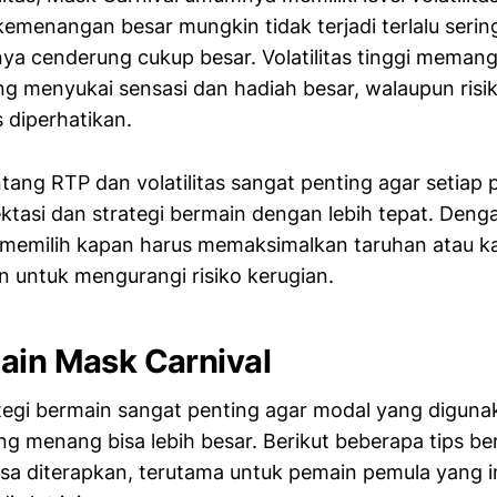
 kemenangan besar mungkin tidak terjadi terlalu sering
ya cenderung cukup besar. Volatilitas tinggi memang
g menyukai sensasi dan hadiah besar, walaupun risiko
 diperhatikan.
ng RTP dan volatilitas sangat penting agar setiap 
tasi dan strategi bermain dengan lebih tepat. Den
a memilih kapan harus memaksimalkan taruhan atau k
n untuk mengurangi risiko kerugian.
ain Mask Carnival
egi bermain sangat penting agar modal yang digunak
ng menang bisa lebih besar. Berikut beberapa tips b
isa diterapkan, terutama untuk pemain pemula yang