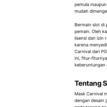
pemula maupun 
mudah dimenge
Bermain slot di
pemain. Oleh ka
lisensi dan izin 
karena menyedia
Carnival dari P
ini, fitur-fitu
keberuntungan d
Tentang S
Mask Carnival 
dengan desain g