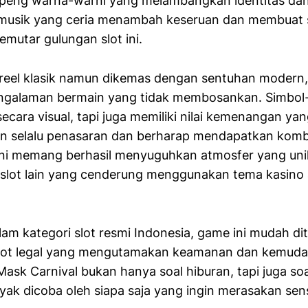
peng warna-warni yang melambangkan identitas dan
r musik yang ceria menambah keseruan dan membuat
emutar gulungan slot ini.
reel klasik namun dikemas dengan sentuhan modern,
galaman bermain yang tidak membosankan. Simbol-
ecara visual, tapi juga memiliki nilai kemenangan ya
 selalu penasaran dan berharap mendapatkan kombin
ini memang berhasil menyuguhkan atmosfer yang uni
slot lain yang cenderung menggunakan tema kasino 
lam kategori slot resmi Indonesia, game ini mudah di
 slot legal yang mengutamakan keamanan dan kemuda
Mask Carnival bukan hanya soal hiburan, tapi juga so
ak dicoba oleh siapa saja yang ingin merasakan sens