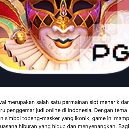
val merupakan salah satu permainan slot menarik dar
uru penggemar judi online di Indonesia. Dengan tema
n simbol topeng-masker yang ikonik, game ini mam
uasana hiburan yang hidup dan menyenangkan. Bagi