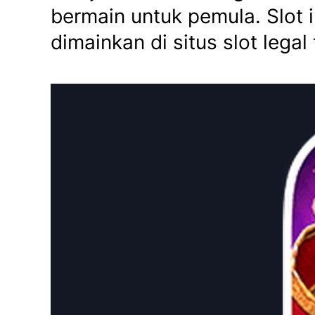
bermain untuk pemula. Slot 
dimainkan di situs slot legal