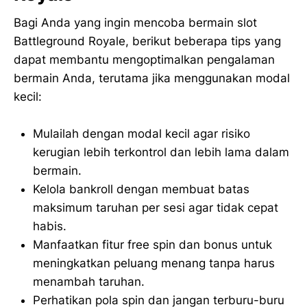
Bagi Anda yang ingin mencoba bermain slot
Battleground Royale, berikut beberapa tips yang
dapat membantu mengoptimalkan pengalaman
bermain Anda, terutama jika menggunakan modal
kecil:
Mulailah dengan modal kecil agar risiko
kerugian lebih terkontrol dan lebih lama dalam
bermain.
Kelola bankroll dengan membuat batas
maksimum taruhan per sesi agar tidak cepat
habis.
Manfaatkan fitur free spin dan bonus untuk
meningkatkan peluang menang tanpa harus
menambah taruhan.
Perhatikan pola spin dan jangan terburu-buru