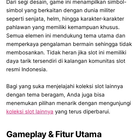
Dari segi desain, game ini menampilkan simbol-
simbol yang berkaitan dengan dunia militer
seperti senjata, helm, hingga karakter-karakter
pahlawan yang memiliki kemampuan khusus.
Semua elemen ini mendukung tema utama dan
memperkaya pengalaman bermain sehingga tidak
membosankan. Tidak heran jika slot ini memiliki
daya tarik tersendiri di kalangan komunitas slot
resmi Indonesia.
Bagi yang suka menjelajahi koleksi slot lainnya
dengan tema beragam, Anda juga bisa
menemukan pilihan menarik dengan mengunjungi
koleksi slot lainnya
yang terus diperbarui.
Gameplay & Fitur Utama