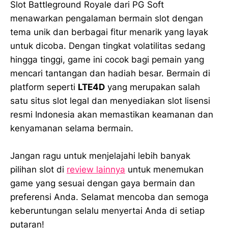
Slot Battleground Royale dari PG Soft
menawarkan pengalaman bermain slot dengan
tema unik dan berbagai fitur menarik yang layak
untuk dicoba. Dengan tingkat volatilitas sedang
hingga tinggi, game ini cocok bagi pemain yang
mencari tantangan dan hadiah besar. Bermain di
platform seperti
LTE4D
yang merupakan salah
satu situs slot legal dan menyediakan slot lisensi
resmi Indonesia akan memastikan keamanan dan
kenyamanan selama bermain.
Jangan ragu untuk menjelajahi lebih banyak
pilihan slot di
review lainnya
untuk menemukan
game yang sesuai dengan gaya bermain dan
preferensi Anda. Selamat mencoba dan semoga
keberuntungan selalu menyertai Anda di setiap
putaran!