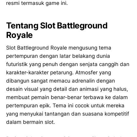
resmi termasuk game ini.
Tentang Slot Battleground
Royale
Slot Battleground Royale mengusung tema
pertempuran dengan latar belakang dunia
futuristik yang penuh dengan senjata canggih dan
karakter-karakter petarung. Atmosfer yang
dibangun sangat memacu adrenalin dengan
desain visual yang detail dan animasi yang halus,
membuat pemain benar-benar terbawa ke dalam
pertempuran epik. Tema ini cocok untuk mereka
yang menyukai tantangan dan suasana kompetitif
dalam bermain slot.