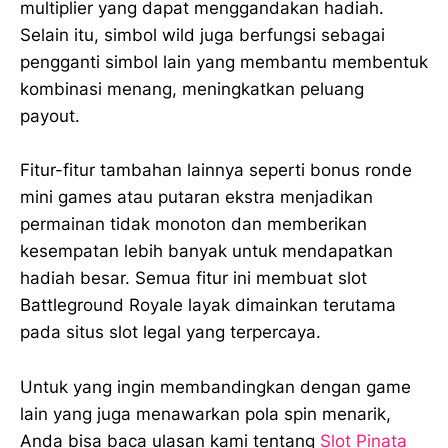
multiplier yang dapat menggandakan hadiah.
Selain itu, simbol wild juga berfungsi sebagai
pengganti simbol lain yang membantu membentuk
kombinasi menang, meningkatkan peluang
payout.
Fitur-fitur tambahan lainnya seperti bonus ronde
mini games atau putaran ekstra menjadikan
permainan tidak monoton dan memberikan
kesempatan lebih banyak untuk mendapatkan
hadiah besar. Semua fitur ini membuat slot
Battleground Royale layak dimainkan terutama
pada situs slot legal yang terpercaya.
Untuk yang ingin membandingkan dengan game
lain yang juga menawarkan pola spin menarik,
Anda bisa baca ulasan kami tentang
Slot Pinata