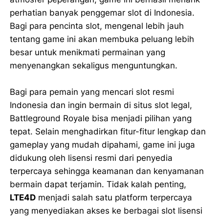
perhatian banyak penggemar slot di Indonesia.
Bagi para pencinta slot, mengenal lebih jauh
tentang game ini akan membuka peluang lebih
besar untuk menikmati permainan yang
menyenangkan sekaligus menguntungkan.
Bagi para pemain yang mencari slot resmi
Indonesia dan ingin bermain di situs slot legal,
Battleground Royale bisa menjadi pilihan yang
tepat. Selain menghadirkan fitur-fitur lengkap dan
gameplay yang mudah dipahami, game ini juga
didukung oleh lisensi resmi dari penyedia
terpercaya sehingga keamanan dan kenyamanan
bermain dapat terjamin. Tidak kalah penting,
LTE4D
menjadi salah satu platform terpercaya
yang menyediakan akses ke berbagai slot lisensi