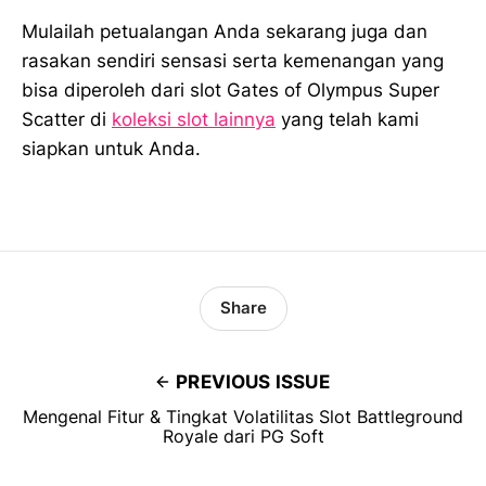
Mulailah petualangan Anda sekarang juga dan
rasakan sendiri sensasi serta kemenangan yang
bisa diperoleh dari slot Gates of Olympus Super
Scatter di
koleksi slot lainnya
yang telah kami
siapkan untuk Anda.
Share
PREVIOUS ISSUE
Mengenal Fitur & Tingkat Volatilitas Slot Battleground
Royale dari PG Soft