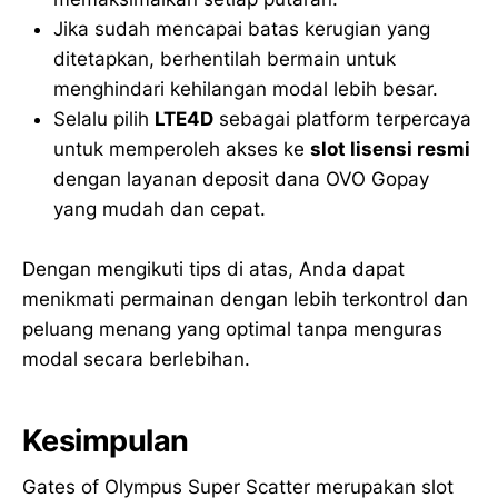
Jika sudah mencapai batas kerugian yang
ditetapkan, berhentilah bermain untuk
menghindari kehilangan modal lebih besar.
Selalu pilih
LTE4D
sebagai platform terpercaya
untuk memperoleh akses ke
slot lisensi resmi
dengan layanan deposit dana OVO Gopay
yang mudah dan cepat.
Dengan mengikuti tips di atas, Anda dapat
menikmati permainan dengan lebih terkontrol dan
peluang menang yang optimal tanpa menguras
modal secara berlebihan.
Kesimpulan
Gates of Olympus Super Scatter merupakan slot