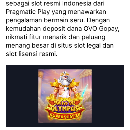
sebagai slot resmi Indonesia dari
Pragmatic Play yang menawarkan
pengalaman bermain seru. Dengan
kemudahan deposit dana OVO Gopay,
nikmati fitur menarik dan peluang
menang besar di situs slot legal dan
slot lisensi resmi.