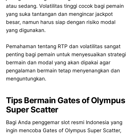
atau sedang. Volatilitas tinggi cocok bagi pemain
yang suka tantangan dan mengincar jackpot
besar, namun harus siap dengan risiko modal
yang digunakan.
Pemahaman tentang RTP dan volatilitas sangat
penting bagi pemain untuk menyesuaikan strategi
bermain dan modal yang akan dipakai agar
pengalaman bermain tetap menyenangkan dan
menguntungkan.
Tips Bermain Gates of Olympus
Super Scatter
Bagi Anda penggemar slot resmi Indonesia yang
ingin mencoba Gates of Olympus Super Scatter,