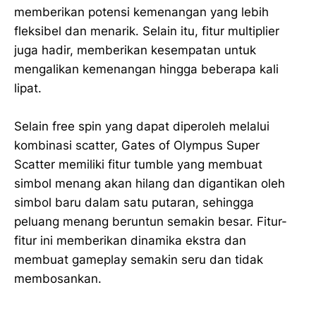
memberikan potensi kemenangan yang lebih
fleksibel dan menarik. Selain itu, fitur multiplier
juga hadir, memberikan kesempatan untuk
mengalikan kemenangan hingga beberapa kali
lipat.
Selain free spin yang dapat diperoleh melalui
kombinasi scatter, Gates of Olympus Super
Scatter memiliki fitur tumble yang membuat
simbol menang akan hilang dan digantikan oleh
simbol baru dalam satu putaran, sehingga
peluang menang beruntun semakin besar. Fitur-
fitur ini memberikan dinamika ekstra dan
membuat gameplay semakin seru dan tidak
membosankan.