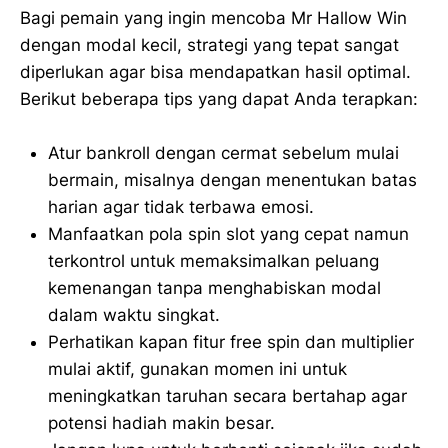
Bagi pemain yang ingin mencoba Mr Hallow Win
dengan modal kecil, strategi yang tepat sangat
diperlukan agar bisa mendapatkan hasil optimal.
Berikut beberapa tips yang dapat Anda terapkan:
Atur bankroll dengan cermat sebelum mulai
bermain, misalnya dengan menentukan batas
harian agar tidak terbawa emosi.
Manfaatkan pola spin slot yang cepat namun
terkontrol untuk memaksimalkan peluang
kemenangan tanpa menghabiskan modal
dalam waktu singkat.
Perhatikan kapan fitur free spin dan multiplier
mulai aktif, gunakan momen ini untuk
meningkatkan taruhan secara bertahap agar
potensi hadiah makin besar.