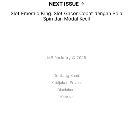
NEXT ISSUE
Slot Emerald King: Slot Gacor Cepat dengan Pola
Spin dan Modal Kecil
MB Rocketry © 2026
Tentang Kami
Kebijakan Privasi
Disclaimer
Kontak