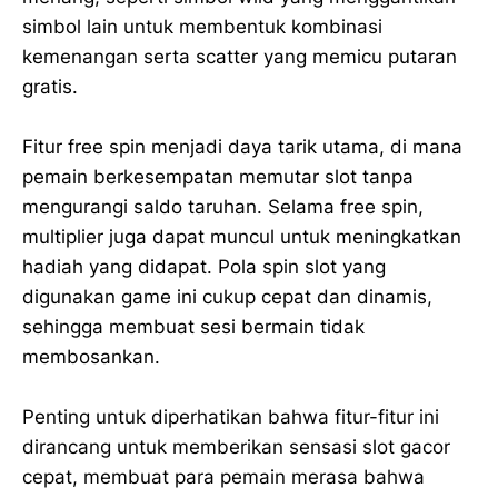
simbol lain untuk membentuk kombinasi
kemenangan serta scatter yang memicu putaran
gratis.
Fitur free spin menjadi daya tarik utama, di mana
pemain berkesempatan memutar slot tanpa
mengurangi saldo taruhan. Selama free spin,
multiplier juga dapat muncul untuk meningkatkan
hadiah yang didapat. Pola spin slot yang
digunakan game ini cukup cepat dan dinamis,
sehingga membuat sesi bermain tidak
membosankan.
Penting untuk diperhatikan bahwa fitur-fitur ini
dirancang untuk memberikan sensasi slot gacor
cepat, membuat para pemain merasa bahwa