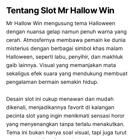
Tentang Slot Mr Hallow Win
Mr Hallow Win mengusung tema Halloween
dengan nuansa gelap namun penuh warna yang
cerah. Atmosfernya membawa pemain ke dunia
misterius dengan berbagai simbol khas malam
Halloween, seperti labu, penyihir, dan makhluk
gaib lainnya. Visual yang memanjakan mata
sekaligus efek suara yang mendukung membuat
pengalaman bermain semakin hidup.
Desain slot ini cukup menawan dan mudah
dikenali, menjadikannya favorit di kalangan
pecinta slot yang ingin menikmati sensasi horor
yang menyenangkan tanpa terlalu menakutkan.
Tema ini bukan hanya soal visual, tapi juga turut