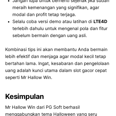
Jangan lupa untuk berhenti sejenak jika sudah
meraih kemenangan yang signifikan, agar
modal dan profit tetap terjaga.
Selalu coba versi demo atau latihan di
LTE4D
terlebih dahulu untuk mengenal pola dan fitur
sebelum bermain dengan uang asli.
Kombinasi tips ini akan membantu Anda bermain
lebih efektif dan menjaga agar modal kecil tetap
bertahan lama. Ingat, kesabaran dan pengelolaan
uang adalah kunci utama dalam slot gacor cepat
seperti Mr Hallow Win.
Kesimpulan
Mr Hallow Win dari PG Soft berhasil
menggabungkan tema Halloween yang seru