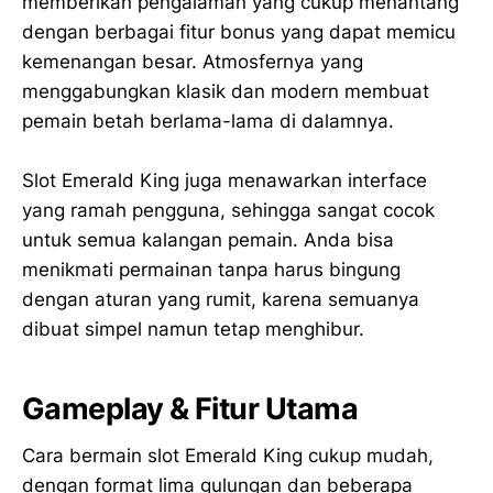
memberikan pengalaman yang cukup menantang
dengan berbagai fitur bonus yang dapat memicu
kemenangan besar. Atmosfernya yang
menggabungkan klasik dan modern membuat
pemain betah berlama-lama di dalamnya.
Slot Emerald King juga menawarkan interface
yang ramah pengguna, sehingga sangat cocok
untuk semua kalangan pemain. Anda bisa
menikmati permainan tanpa harus bingung
dengan aturan yang rumit, karena semuanya
dibuat simpel namun tetap menghibur.
Gameplay & Fitur Utama
Cara bermain slot Emerald King cukup mudah,
dengan format lima gulungan dan beberapa