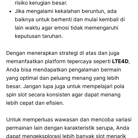
risiko kerugian besar.
Jika mengalami kekalahan beruntun, ada
baiknya untuk berhenti dan mulai kembali di
lain waktu agar emosi tidak memengaruhi
keputusan taruhan.
Dengan menerapkan strategi di atas dan juga
memanfaatkan platform tepercaya seperti
LTE4D
,
Anda bisa mendapatkan pengalaman bermain
yang optimal dan peluang menang yang lebih
besar. Jangan lupa juga untuk mempelajari pola
spin slot secara konsisten agar dapat menang
lebih cepat dan efisien.
Untuk memperluas wawasan dan mencoba variasi
permainan lain dengan karakteristik serupa, Anda
dapat mengeksplorasi lebih banyak slot menarik