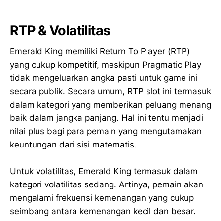
RTP & Volatilitas
Emerald King memiliki Return To Player (RTP)
yang cukup kompetitif, meskipun Pragmatic Play
tidak mengeluarkan angka pasti untuk game ini
secara publik. Secara umum, RTP slot ini termasuk
dalam kategori yang memberikan peluang menang
baik dalam jangka panjang. Hal ini tentu menjadi
nilai plus bagi para pemain yang mengutamakan
keuntungan dari sisi matematis.
Untuk volatilitas, Emerald King termasuk dalam
kategori volatilitas sedang. Artinya, pemain akan
mengalami frekuensi kemenangan yang cukup
seimbang antara kemenangan kecil dan besar.