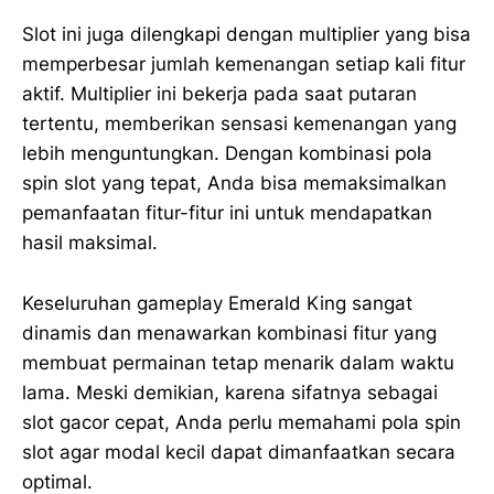
Slot ini juga dilengkapi dengan multiplier yang bisa
memperbesar jumlah kemenangan setiap kali fitur
aktif. Multiplier ini bekerja pada saat putaran
tertentu, memberikan sensasi kemenangan yang
lebih menguntungkan. Dengan kombinasi pola
spin slot yang tepat, Anda bisa memaksimalkan
pemanfaatan fitur-fitur ini untuk mendapatkan
hasil maksimal.
Keseluruhan gameplay Emerald King sangat
dinamis dan menawarkan kombinasi fitur yang
membuat permainan tetap menarik dalam waktu
lama. Meski demikian, karena sifatnya sebagai
slot gacor cepat, Anda perlu memahami pola spin
slot agar modal kecil dapat dimanfaatkan secara
optimal.