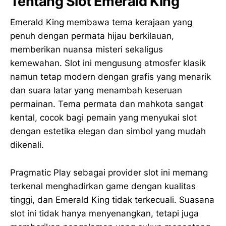
Tentang Slot Emerald King
Emerald King membawa tema kerajaan yang
penuh dengan permata hijau berkilauan,
memberikan nuansa misteri sekaligus
kemewahan. Slot ini mengusung atmosfer klasik
namun tetap modern dengan grafis yang menarik
dan suara latar yang menambah keseruan
permainan. Tema permata dan mahkota sangat
kental, cocok bagi pemain yang menyukai slot
dengan estetika elegan dan simbol yang mudah
dikenali.
Pragmatic Play sebagai provider slot ini memang
terkenal menghadirkan game dengan kualitas
tinggi, dan Emerald King tidak terkecuali. Suasana
slot ini tidak hanya menyenangkan, tetapi juga