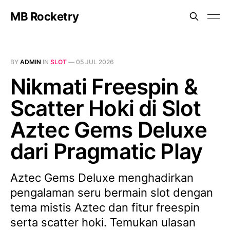
MB Rocketry
BY
ADMIN
IN
SLOT
—
05 JUL 2026
Nikmati Freespin &
Scatter Hoki di Slot
Aztec Gems Deluxe
dari Pragmatic Play
Aztec Gems Deluxe menghadirkan
pengalaman seru bermain slot dengan
tema mistis Aztec dan fitur freespin
serta scatter hoki. Temukan ulasan