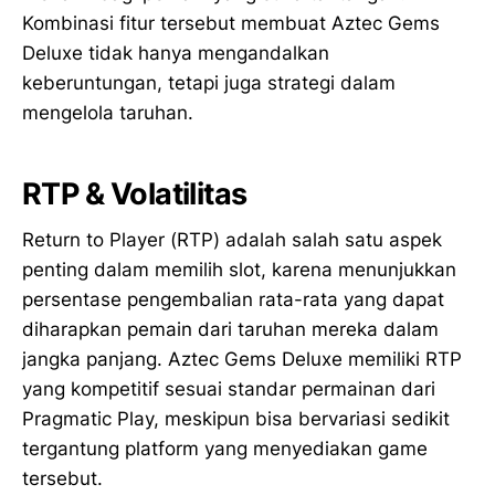
Kombinasi fitur tersebut membuat Aztec Gems
Deluxe tidak hanya mengandalkan
keberuntungan, tetapi juga strategi dalam
mengelola taruhan.
RTP & Volatilitas
Return to Player (RTP) adalah salah satu aspek
penting dalam memilih slot, karena menunjukkan
persentase pengembalian rata-rata yang dapat
diharapkan pemain dari taruhan mereka dalam
jangka panjang. Aztec Gems Deluxe memiliki RTP
yang kompetitif sesuai standar permainan dari
Pragmatic Play, meskipun bisa bervariasi sedikit
tergantung platform yang menyediakan game
tersebut.