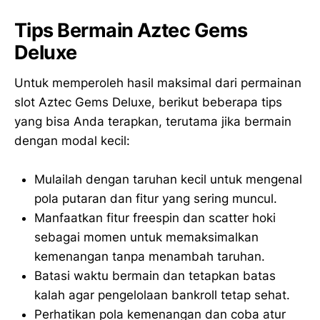
Tips Bermain Aztec Gems
Deluxe
Untuk memperoleh hasil maksimal dari permainan
slot Aztec Gems Deluxe, berikut beberapa tips
yang bisa Anda terapkan, terutama jika bermain
dengan modal kecil:
Mulailah dengan taruhan kecil untuk mengenal
pola putaran dan fitur yang sering muncul.
Manfaatkan fitur freespin dan scatter hoki
sebagai momen untuk memaksimalkan
kemenangan tanpa menambah taruhan.
Batasi waktu bermain dan tetapkan batas
kalah agar pengelolaan bankroll tetap sehat.
Perhatikan pola kemenangan dan coba atur