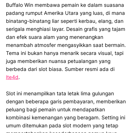
Buffalo Win membawa pemain ke dalam suasana
padang rumput Amerika Utara yang luas, di mana
binatang-binatang liar seperti kerbau, elang, dan
serigala menghiasi layar. Desain grafis yang tajam
dan efek suara alam yang menenangkan
menambah atmosfer mengasyikkan saat bermain.
Tema ini bukan hanya menarik secara visual, tapi
juga memberikan nuansa petualangan yang
berbeda dari slot biasa. Sumber resmi ada di
lte4d
.
Slot ini menampilkan tata letak lima gulungan
dengan beberapa garis pembayaran, memberikan
peluang bagi pemain untuk mendapatkan
kombinasi kemenangan yang beragam. Setting ini
umum ditemukan pada slot modern yang tetap