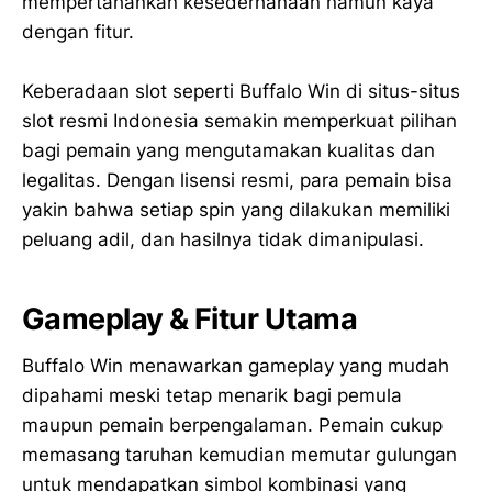
mempertahankan kesederhanaan namun kaya
dengan fitur.
Keberadaan slot seperti Buffalo Win di situs-situs
slot resmi Indonesia semakin memperkuat pilihan
bagi pemain yang mengutamakan kualitas dan
legalitas. Dengan lisensi resmi, para pemain bisa
yakin bahwa setiap spin yang dilakukan memiliki
peluang adil, dan hasilnya tidak dimanipulasi.
Gameplay & Fitur Utama
Buffalo Win menawarkan gameplay yang mudah
dipahami meski tetap menarik bagi pemula
maupun pemain berpengalaman. Pemain cukup
memasang taruhan kemudian memutar gulungan
untuk mendapatkan simbol kombinasi yang