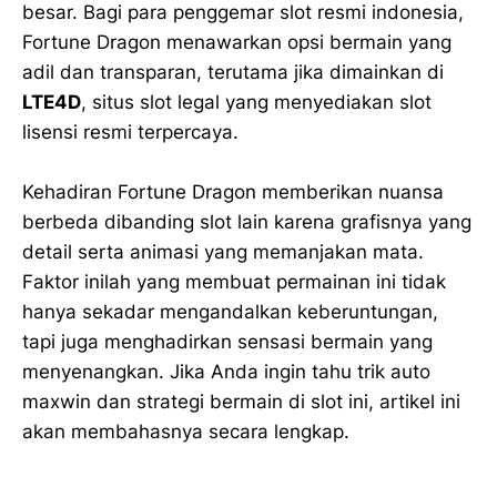
besar. Bagi para penggemar slot resmi indonesia,
Fortune Dragon menawarkan opsi bermain yang
adil dan transparan, terutama jika dimainkan di
LTE4D
, situs slot legal yang menyediakan slot
lisensi resmi terpercaya.
Kehadiran Fortune Dragon memberikan nuansa
berbeda dibanding slot lain karena grafisnya yang
detail serta animasi yang memanjakan mata.
Faktor inilah yang membuat permainan ini tidak
hanya sekadar mengandalkan keberuntungan,
tapi juga menghadirkan sensasi bermain yang
menyenangkan. Jika Anda ingin tahu trik auto
maxwin dan strategi bermain di slot ini, artikel ini
akan membahasnya secara lengkap.