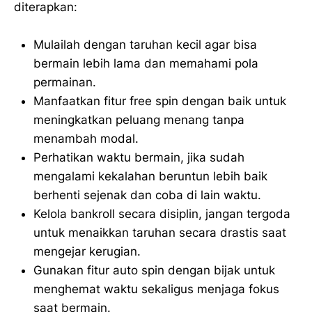
diterapkan:
Mulailah dengan taruhan kecil agar bisa
bermain lebih lama dan memahami pola
permainan.
Manfaatkan fitur free spin dengan baik untuk
meningkatkan peluang menang tanpa
menambah modal.
Perhatikan waktu bermain, jika sudah
mengalami kekalahan beruntun lebih baik
berhenti sejenak dan coba di lain waktu.
Kelola bankroll secara disiplin, jangan tergoda
untuk menaikkan taruhan secara drastis saat
mengejar kerugian.
Gunakan fitur auto spin dengan bijak untuk
menghemat waktu sekaligus menjaga fokus
saat bermain.