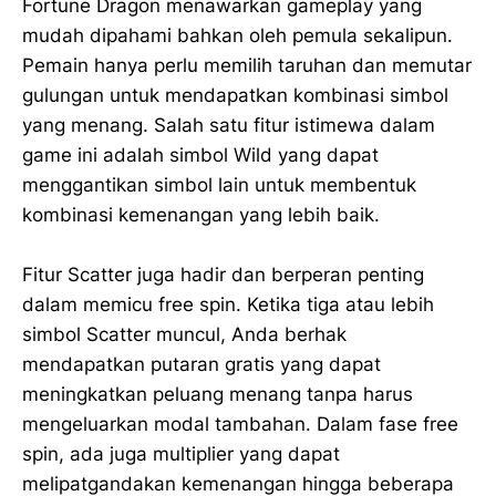
Fortune Dragon menawarkan gameplay yang
mudah dipahami bahkan oleh pemula sekalipun.
Pemain hanya perlu memilih taruhan dan memutar
gulungan untuk mendapatkan kombinasi simbol
yang menang. Salah satu fitur istimewa dalam
game ini adalah simbol Wild yang dapat
menggantikan simbol lain untuk membentuk
kombinasi kemenangan yang lebih baik.
Fitur Scatter juga hadir dan berperan penting
dalam memicu free spin. Ketika tiga atau lebih
simbol Scatter muncul, Anda berhak
mendapatkan putaran gratis yang dapat
meningkatkan peluang menang tanpa harus
mengeluarkan modal tambahan. Dalam fase free
spin, ada juga multiplier yang dapat
melipatgandakan kemenangan hingga beberapa