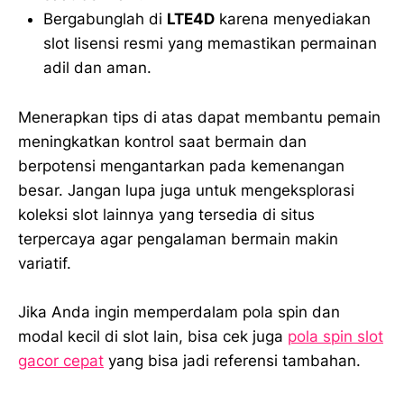
Bergabunglah di
LTE4D
karena menyediakan
slot lisensi resmi yang memastikan permainan
adil dan aman.
Menerapkan tips di atas dapat membantu pemain
meningkatkan kontrol saat bermain dan
berpotensi mengantarkan pada kemenangan
besar. Jangan lupa juga untuk mengeksplorasi
koleksi slot lainnya yang tersedia di situs
terpercaya agar pengalaman bermain makin
variatif.
Jika Anda ingin memperdalam pola spin dan
modal kecil di slot lain, bisa cek juga
pola spin slot
gacor cepat
yang bisa jadi referensi tambahan.