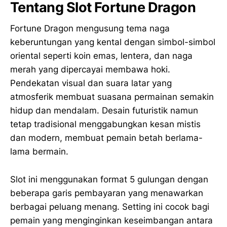
Tentang Slot Fortune Dragon
Fortune Dragon mengusung tema naga
keberuntungan yang kental dengan simbol-simbol
oriental seperti koin emas, lentera, dan naga
merah yang dipercayai membawa hoki.
Pendekatan visual dan suara latar yang
atmosferik membuat suasana permainan semakin
hidup dan mendalam. Desain futuristik namun
tetap tradisional menggabungkan kesan mistis
dan modern, membuat pemain betah berlama-
lama bermain.
Slot ini menggunakan format 5 gulungan dengan
beberapa garis pembayaran yang menawarkan
berbagai peluang menang. Setting ini cocok bagi
pemain yang menginginkan keseimbangan antara