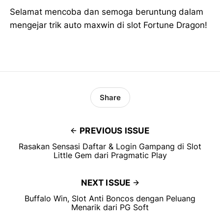
Selamat mencoba dan semoga beruntung dalam
mengejar trik auto maxwin di slot Fortune Dragon!
Share
PREVIOUS ISSUE
Rasakan Sensasi Daftar & Login Gampang di Slot
Little Gem dari Pragmatic Play
NEXT ISSUE
Buffalo Win, Slot Anti Boncos dengan Peluang
Menarik dari PG Soft