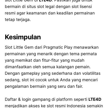
bermain di situs slot legal dengan slot lisensi
resmi agar keamanan dan keadilan permainan
tetap terjaga.
Kesimpulan
Slot Little Gem dari Pragmatic Play menawarkan
permainan yang menarik dengan tema permata
yang memikat dan fitur-fitur yang mudah
dimanfaatkan oleh semua kalangan pemain.
Dengan gameplay yang sederhana dan volatilitas
sedang, slot ini cocok untuk Anda yang mencari
pengalaman bermain yang seru dan fair.
Daftar & login gampang di platform seperti
LTE4D
menjadikan akses ke slot resmi Indonesia semakin