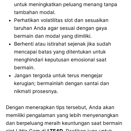
untuk meningkatkan peluang menang tanpa
tambahan modal.
Perhatikan volatilitas slot dan sesuaikan
taruhan Anda agar sesuai dengan gaya
bermain dan modal yang dimiliki.
Berhenti atau istirahat sejenak jika sudah
mencapai batas yang ditentukan untuk
menghindari keputusan emosional saat
bermain.
Jangan tergoda untuk terus mengejar
kerugian; bermainlah dengan santai dan
nikmati prosesnya.
Dengan menerapkan tips tersebut, Anda akan
memiliki pengalaman yang lebih menyenangkan
dan berpeluang meraih keuntungan saat bermain
slot Little Gem di
LTE4D
. Pastikan juga untuk