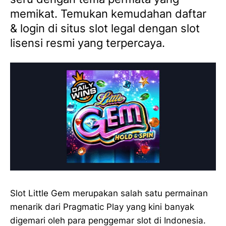
memikat. Temukan kemudahan daftar
& login di situs slot legal dengan slot
lisensi resmi yang terpercaya.
Slot Little Gem merupakan salah satu permainan
menarik dari Pragmatic Play yang kini banyak
digemari oleh para penggemar slot di Indonesia.