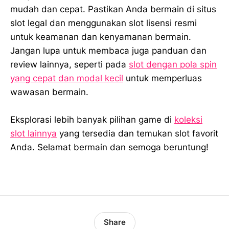
mudah dan cepat. Pastikan Anda bermain di situs
slot legal dan menggunakan slot lisensi resmi
untuk keamanan dan kenyamanan bermain.
Jangan lupa untuk membaca juga panduan dan
review lainnya, seperti pada
slot dengan pola spin
yang cepat dan modal kecil
untuk memperluas
wawasan bermain.
Eksplorasi lebih banyak pilihan game di
koleksi
slot lainnya
yang tersedia dan temukan slot favorit
Anda. Selamat bermain dan semoga beruntung!
Share