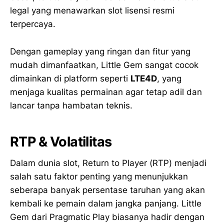
legal yang menawarkan slot lisensi resmi
terpercaya.
Dengan gameplay yang ringan dan fitur yang
mudah dimanfaatkan, Little Gem sangat cocok
dimainkan di platform seperti
LTE4D
, yang
menjaga kualitas permainan agar tetap adil dan
lancar tanpa hambatan teknis.
RTP & Volatilitas
Dalam dunia slot, Return to Player (RTP) menjadi
salah satu faktor penting yang menunjukkan
seberapa banyak persentase taruhan yang akan
kembali ke pemain dalam jangka panjang. Little
Gem dari Pragmatic Play biasanya hadir dengan