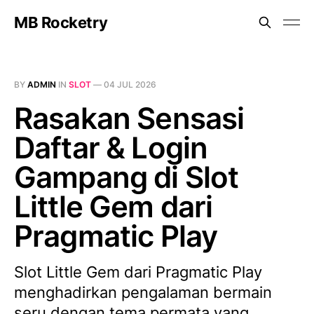
MB Rocketry
BY
ADMIN
IN
SLOT
—
04 JUL 2026
Rasakan Sensasi
Daftar & Login
Gampang di Slot
Little Gem dari
Pragmatic Play
Slot Little Gem dari Pragmatic Play
menghadirkan pengalaman bermain
seru dengan tema permata yang