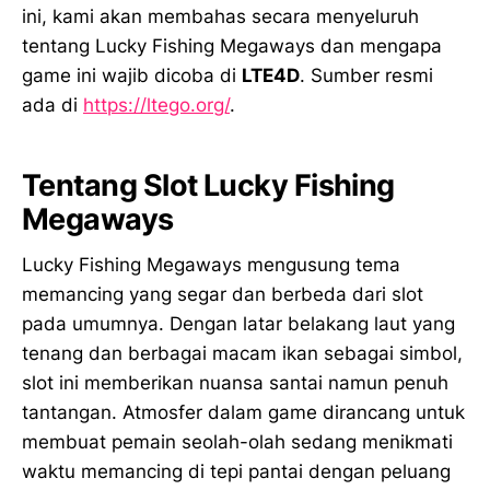
ini, kami akan membahas secara menyeluruh
tentang Lucky Fishing Megaways dan mengapa
game ini wajib dicoba di
LTE4D
. Sumber resmi
ada di
https://ltego.org/
.
Tentang Slot Lucky Fishing
Megaways
Lucky Fishing Megaways mengusung tema
memancing yang segar dan berbeda dari slot
pada umumnya. Dengan latar belakang laut yang
tenang dan berbagai macam ikan sebagai simbol,
slot ini memberikan nuansa santai namun penuh
tantangan. Atmosfer dalam game dirancang untuk
membuat pemain seolah-olah sedang menikmati
waktu memancing di tepi pantai dengan peluang