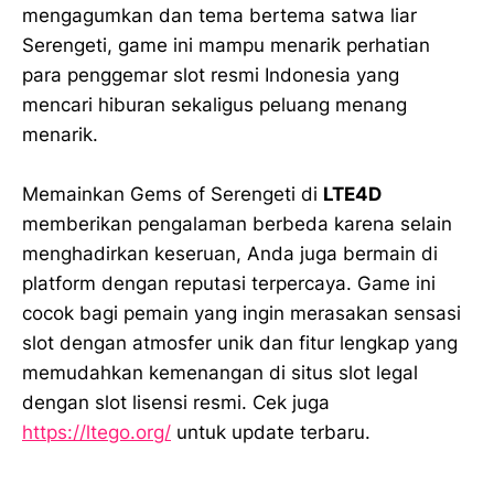
mengagumkan dan tema bertema satwa liar
Serengeti, game ini mampu menarik perhatian
para penggemar slot resmi Indonesia yang
mencari hiburan sekaligus peluang menang
menarik.
Memainkan Gems of Serengeti di
LTE4D
memberikan pengalaman berbeda karena selain
menghadirkan keseruan, Anda juga bermain di
platform dengan reputasi terpercaya. Game ini
cocok bagi pemain yang ingin merasakan sensasi
slot dengan atmosfer unik dan fitur lengkap yang
memudahkan kemenangan di situs slot legal
dengan slot lisensi resmi. Cek juga
https://ltego.org/
untuk update terbaru.