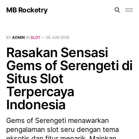
MB Rocketry
BY
ADMIN
IN
SLOT
—
28 JUN 2026
Rasakan Sensasi
Gems of Serengeti di
Situs Slot
Terpercaya
Indonesia
Gems of Serengeti menawarkan
pengalaman slot seru dengan tema
eksotis dan fitur menarik. Mainkan