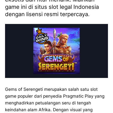
game ini di situs slot legal Indonesia
dengan lisensi resmi terpercaya.
Gems of Serengeti merupakan salah satu slot
game populer dari penyedia Pragmatic Play yang
menghadirkan petualangan seru di tengah
keindahan alam Afrika. Dengan visual yang