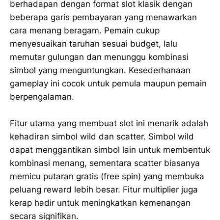
berhadapan dengan format slot klasik dengan
beberapa garis pembayaran yang menawarkan
cara menang beragam. Pemain cukup
menyesuaikan taruhan sesuai budget, lalu
memutar gulungan dan menunggu kombinasi
simbol yang menguntungkan. Kesederhanaan
gameplay ini cocok untuk pemula maupun pemain
berpengalaman.
Fitur utama yang membuat slot ini menarik adalah
kehadiran simbol wild dan scatter. Simbol wild
dapat menggantikan simbol lain untuk membentuk
kombinasi menang, sementara scatter biasanya
memicu putaran gratis (free spin) yang membuka
peluang reward lebih besar. Fitur multiplier juga
kerap hadir untuk meningkatkan kemenangan
secara signifikan.