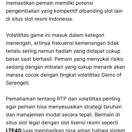
memastikan pemain memiliki potensi
pengembalian yang kompetitif dibanding slot lain
di situs slot resmi Indonesia.
Volatilitas game ini masuk dalam kategori
menengah, artinya frekuensi kemenangan tidak
terlalu sering namun hadiah yang didapat cukup
besar saat berhasil. Pemain yang menyukai risiko
sedang dengan imbalan yang cukup menarik akan
merasa cocok dengan tingkat volatilitas Gems of
Serengeti.
Pemahaman tentang RTP dan volatilitas penting
agar pemain bisa menyesuaikan strategi taruhan
dan manajemen modal secara tepat. Bermain di
situs slot legal dengan slot lisensi resmi seperti
LTE4D
juga memberikan rasa aman bahwa sistem