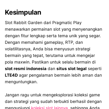
Kesimpulan
Slot Rabbit Garden dari Pragmatic Play
menawarkan permainan slot yang menyenangkan
dengan fitur lengkap serta tema unik yang segar.
Dengan memahami gameplay, RTP, dan
volatilitasnya, Anda bisa menyusun strategi
bermain yang tepat, terutama untuk mengejar
pola maxwin. Pastikan untuk selalu bermain di
slot resmi indonesia
dan
situs slot legal
seperti
LTE4D
agar pengalaman bermain lebih aman dan
menguntungkan.
Jangan ragu untuk mengeksplorasi koleksi game
dan strategi yang sudah terbukti berhasil dengan
mengunjungi
koleksi slot lainnya
, sehingga Anda