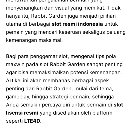
menyenangkan dan visual yang memikat. Tidak
hanya itu, Rabbit Garden juga menjadi pilihan
utama di berbagai
slot resmi indonesia
untuk
pemain yang mencari keseruan sekaligus peluang
kemenangan maksimal.
Bagi para penggemar slot, mengenal tips pola
maxwin pada slot Rabbit Garden sangat penting
agar bisa memaksimalkan potensi kemenangan.
Artikel ini akan membahas berbagai aspek
penting dari Rabbit Garden, mulai dari tema,
gameplay, hingga strategi bermain, sehingga
Anda semakin percaya diri untuk bermain di
slot
lisensi resmi
yang disediakan oleh platform
seperti
LTE4D
.