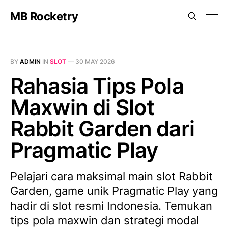
MB Rocketry
BY
ADMIN
IN
SLOT
—
30 MAY 2026
Rahasia Tips Pola
Maxwin di Slot
Rabbit Garden dari
Pragmatic Play
Pelajari cara maksimal main slot Rabbit
Garden, game unik Pragmatic Play yang
hadir di slot resmi Indonesia. Temukan
tips pola maxwin dan strategi modal