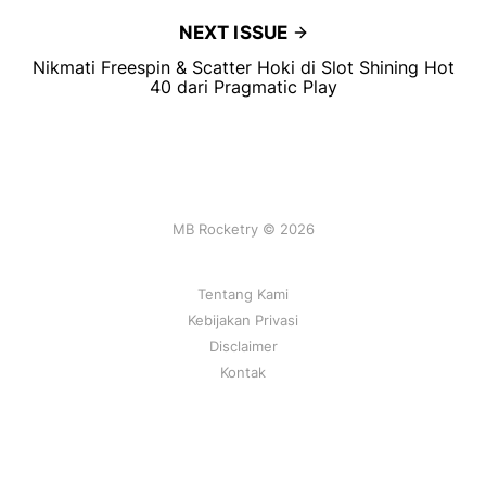
NEXT ISSUE
Nikmati Freespin & Scatter Hoki di Slot Shining Hot
40 dari Pragmatic Play
MB Rocketry © 2026
Tentang Kami
Kebijakan Privasi
Disclaimer
Kontak