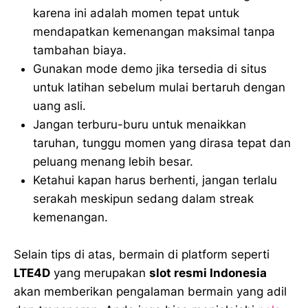
karena ini adalah momen tepat untuk
mendapatkan kemenangan maksimal tanpa
tambahan biaya.
Gunakan mode demo jika tersedia di situs
untuk latihan sebelum mulai bertaruh dengan
uang asli.
Jangan terburu-buru untuk menaikkan
taruhan, tunggu momen yang dirasa tepat dan
peluang menang lebih besar.
Ketahui kapan harus berhenti, jangan terlalu
serakah meskipun sedang dalam streak
kemenangan.
Selain tips di atas, bermain di platform seperti
LTE4D
yang merupakan
slot resmi Indonesia
akan memberikan pengalaman bermain yang adil