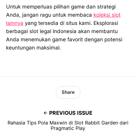
Untuk memperluas pilihan game dan strategi
Anda, jangan ragu untuk membaca
koleksi slot
lainnya
yang tersedia di situs kami. Eksplorasi
berbagai slot legal Indonesia akan membantu
Anda menemukan game favorit dengan potensi
keuntungan maksimal.
Share
PREVIOUS ISSUE
Rahasia Tips Pola Maxwin di Slot Rabbit Garden dari
Pragmatic Play