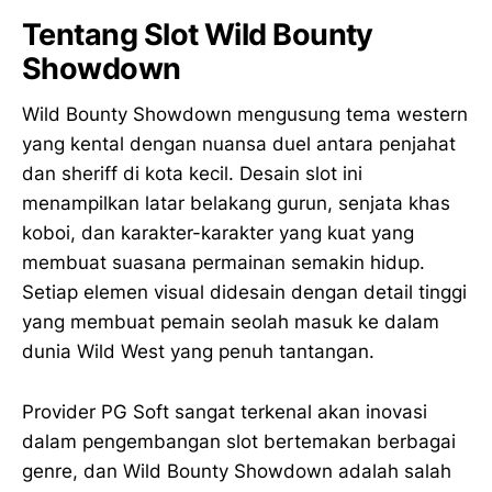
Tentang Slot Wild Bounty
Showdown
Wild Bounty Showdown mengusung tema western
yang kental dengan nuansa duel antara penjahat
dan sheriff di kota kecil. Desain slot ini
menampilkan latar belakang gurun, senjata khas
koboi, dan karakter-karakter yang kuat yang
membuat suasana permainan semakin hidup.
Setiap elemen visual didesain dengan detail tinggi
yang membuat pemain seolah masuk ke dalam
dunia Wild West yang penuh tantangan.
Provider PG Soft sangat terkenal akan inovasi
dalam pengembangan slot bertemakan berbagai
genre, dan Wild Bounty Showdown adalah salah