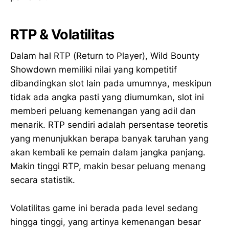
RTP & Volatilitas
Dalam hal RTP (Return to Player), Wild Bounty
Showdown memiliki nilai yang kompetitif
dibandingkan slot lain pada umumnya, meskipun
tidak ada angka pasti yang diumumkan, slot ini
memberi peluang kemenangan yang adil dan
menarik. RTP sendiri adalah persentase teoretis
yang menunjukkan berapa banyak taruhan yang
akan kembali ke pemain dalam jangka panjang.
Makin tinggi RTP, makin besar peluang menang
secara statistik.
Volatilitas game ini berada pada level sedang
hingga tinggi, yang artinya kemenangan besar